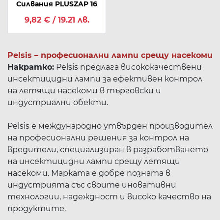
Силвания PLUSZAP 16
9,82 € / 19.21 лв.
Pelsis – професионални лампи срещу насекоми
Накратко:
Pelsis предлага висококачествени
инсектицидни лампи за ефективен контрол
на летящи насекоми в търговски и
индустриални обекти.
Pelsis е международно утвърден производител
на професионални решения за контрол на
вредители, специализиран в разработването
на инсектицидни лампи срещу летящи
насекоми. Марката е добре позната в
индустрията със своите иновативни
технологии, надеждност и високо качество на
продуктите.