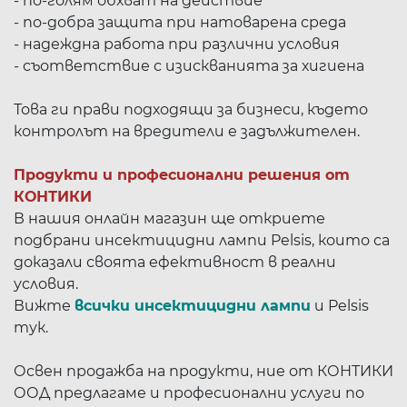
- по-голям обхват на действие
- по-добра защита при натоварена среда
- надеждна работа при различни условия
- съответствие с изискванията за хигиена
Това ги прави подходящи за бизнеси, където
контролът на вредители е задължителен.
Продукти и професионални решения от
КОНТИКИ
В нашия онлайн магазин ще откриете
подбрани инсектицидни лампи Pelsis, които са
доказали своята ефективност в реални
условия.
Вижте
всички инсектицидни лампи
и Pelsis
тук.
Освен продажба на продукти, ние от КОНТИКИ
ООД предлагаме и професионални услуги по