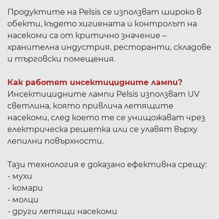
Продуктите на Pelsis се използват широко в
обекти, където хигиената и контролът на
насекоми са от критично значение –
хранителна индустрия, ресторанти, складове
и търговски помещения.
Как работят инсектицидните лампи?
Инсектицидните лампи Pelsis използват UV
светлина, която привлича летящите
насекоми, след което те се унищожават чрез
електрическа решетка или се улавят върху
лепилни повърхности.
Тази технология е доказано ефективна срещу:
- мухи
- комари
- молци
- други летящи насекоми