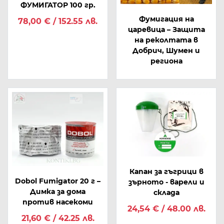
ФУМИГАТОР 100 гр.
Фумигация на
78,00 € / 152.55 лв.
царевица – Защита
на реколтата в
Добрич, Шумен и
региона
Капан за гъгрици в
Dobol Fumigator 20 г –
зърното - варели и
Димка за дома
склада
против насекоми
24,54 € / 48.00 лв.
21,60 € / 42.25 лв.