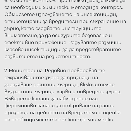
6. Химичен контрол: При тежки зарази може да
са необходими химически методи за контрол.
Обмислете използването на инсектициди,
етикетирани за вредители при съхранение на
зърно, като следвате инструкциите
внимателно, за да осигурите безопасно и
ефективно приложение. Редувайте различни
класове инсектициди, за да предотвратите
развитието на резистентност.
7. Мониторинг: Редовно проверявайте
съхраняваните зърна за признаци на
заразяване с житни гъгрици, включително
възрастни гъгрици, ларви и повредени зърна.
Въведете капани за наблюдение или
феромонови капани за откриване на ранни
признаци на дейност на вредители и оценка
на необходимостта от контролни мерки.