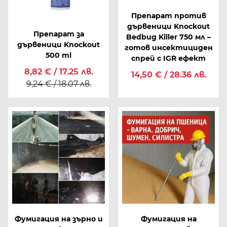
Препарат против
дървеници Knockout
Препарат за
Bedbug Killer 750 мл –
дървеници Knockout
готов инсектициден
500 ml
спрей с IGR ефект
8,82 € / 17.25 лв.
14,50 € / 28.36 лв.
9,24 € / 18.07 лв.
Фумигация на зърно и
Фумигация на