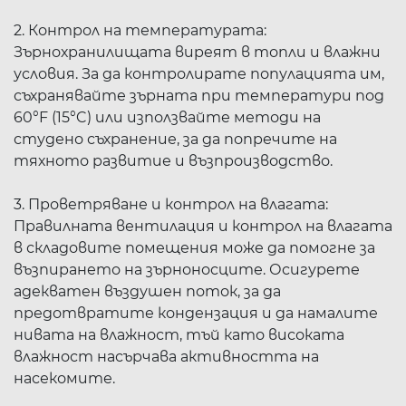
2. Контрол на температурата:
Зърнохранилищата виреят в топли и влажни
условия. За да контролирате популацията им,
съхранявайте зърната при температури под
60°F (15°C) или използвайте методи на
студено съхранение, за да попречите на
тяхното развитие и възпроизводство.
3. Проветряване и контрол на влагата:
Правилната вентилация и контрол на влагата
в складовите помещения може да помогне за
възпирането на зърноносците. Осигурете
адекватен въздушен поток, за да
предотвратите кондензация и да намалите
нивата на влажност, тъй като високата
влажност насърчава активността на
насекомите.