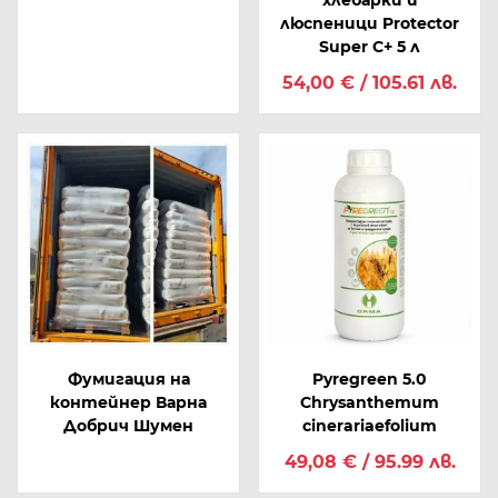
хлебарки и
люспеници Protector
Super C+ 5 л
54,00 € / 105.61 лв.
Фумигация на
Pyregreen 5.0
контейнер Варна
Chrysanthemum
Добрич Шумен
cinerariaefolium
49,08 € / 95.99 лв.