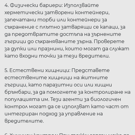
4. Физически бариери: Използвайте
херметически затворени контейнери,
запечатани торби или контейнери за
съхранение с плътно затварящи се капаци, за
да предотвратите достъпа на зърнените
гъгрици до съхраняваните зърна. Проверете
за дупки или празнини, които могат да служат
като входни точки за тези вредители.
5. Естествени хищници: Представете
естествените хищници на житните
гъгрици, като паразитни оси или хищни
бръмбари, за да помогнете за контролиране на
популацията им. Тези агенти за биологичен
контрол могат да се използват като част от
интегриран подход за управление на
вредителите.