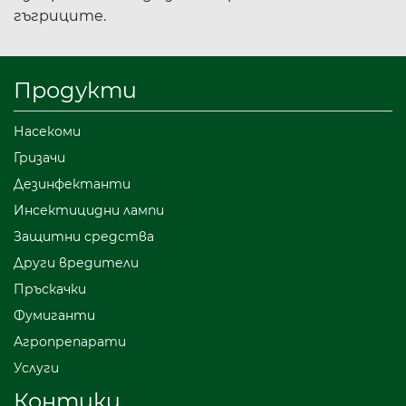
гъгриците.
Продукти
Насекоми
Гризачи
Дезинфектанти
Инсектицидни лампи
Защитни средства
Други вредители
Пръскачки
Фумиганти
Агропрепарати
Услуги
Контики