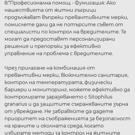
8.*Професионална помощ - Фумигация: Ако
нашествията от житни гъгрици
продължават въпреки превантивните мерки,
помислете дали да не потърсите съвет от
специалисти по контрол на вредителите. Те
могат да предоставят персонализирани
решения и препоръки за ефективно
управление на проблема с вредителите.
Чрез прилагане на комбинация от
превантивни мерки, включително санитария,
контрол на температурата, физически
бариери и мониторинг, можете ефективно да
контролирате заразяването с Sitophilus
granarius и да защитите съхраняваните зърна
от увреждане. Не забравяйте да дадете
приоритет на съображенията за безопасност
на храните и околната среда, когато
избирате методи за контрол на житните