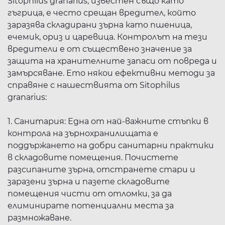
Sitophilus granarius, известен също като
гъгрица, е често срещан вредител, който
заразява складирани зърна като пшеница,
ечемик, ориз и царевица. Контролът на тези
вредители е от съществено значение за
защита на хранителните запаси от повреда и
замърсяване. Ето някои ефективни методи за
справяне с нашествията от Sitophilus
granarius:
1. Санитария: Една от най-важните стъпки в
контрола на зърнохранилищата е
поддържането на добри санитарни практики
в складовите помещения. Почистете
разсипаните зърна, отстранете стари и
заразени зърна и пазете складовите
помещения чисти от отломки, за да
елиминирате потенциални места за
размножаване.