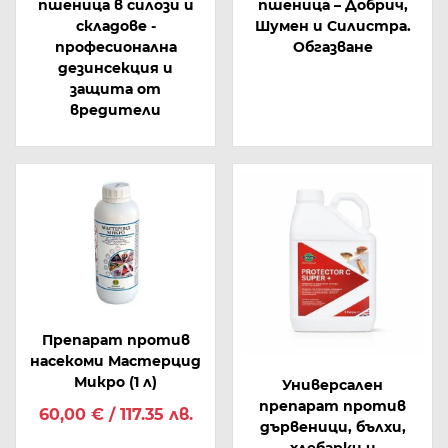
пшеница в силози и
пшеница – Добрич,
складове -
Шумен и Силистра.
професионална
Обгазване
дезинсекция и
защита от
вредители
Препарат против
насекоми Мастерцид
Микро (1 л)
Универсален
препарат против
60,00 € / 117.35 лв.
дървеници, бълхи,