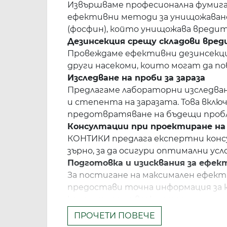
Извършваме професионална фумигаци
ефективни методи за унищожаване
(фосфин), който унищожава вреди
Дезинсекция срещу складови вре
Провеждаме ефективни дезинсекцио
други насекоми, които могат да п
Изследване на проби за зараза
Предлагаме лабораторни изследван
и степента на заразата. Това вклю
предотвратяване на бъдещи проб
Консултации при проектиране на
КОНТИКИ предлага експертни консу
зърно, за да осигури оптимални ус
Подготовка и изисквания за ефек
За постигане на максимален ефект
предостави точна информация за 
консултира на всеки етап.
ПРОЧЕТИ ПОВЕЧЕ
Как работим?