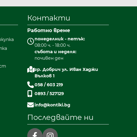
ашия офис в
град Добрич
. Ние ще се
Контакти
Работно време
понеделник - петък:
окупка
08:00 ч. - 18:00 ч.
пка
събота и неделя:
почивен ден
ост
гр. Добрич ул. Иван Хаджи
Вълков 1
058 / 603 219
0893 / 527129
info@kontiki.bg
Последвайте ни