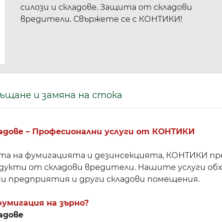
силози и складове. Защита от складови
вредители. Свържете се с КОНТИКИ!
ъщане и замяна на стока
ладове – Професионални услуги от КОНТИКИ
та на фумигацията и дезинсекцията, КОНТИКИ пр
дукти от складови вредители. Нашите услуги обх
ни предприятия и други складови помещения.
фумигация на зърно?
адове