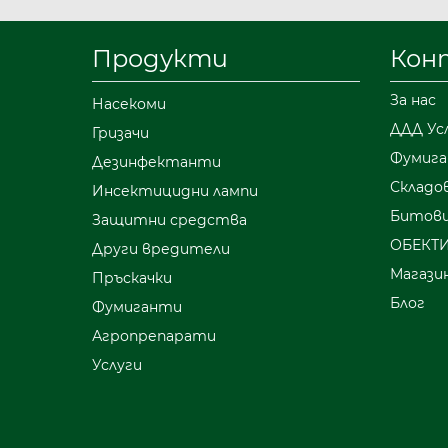
0893527129
Можете също да попълните формат
Продукти
Кон
радваме да ви помогнем!
За нас
Насекоми
ДДД Ус
Гризачи
Фумига
Дезинфектанти
Складо
Инсектицидни лампи
Битови
Защитни средства
ОБЕКТ
Други вредители
Магази
Пръскачки
Блог
Фумиганти
Агропрепарати
Услуги