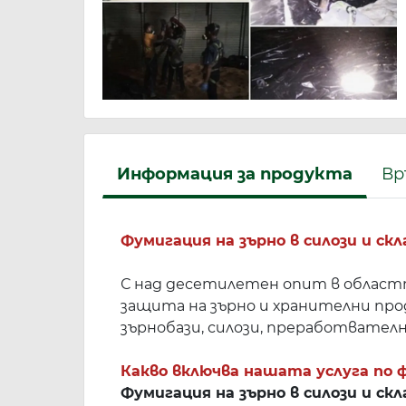
Информация за продукта
Вр
Фумигация на зърно в силози и ск
С над десетилетен опит в област
защита на зърно и хранителни про
зърнобази, силози, преработвател
Какво включва нашата услуга по 
Фумигация на зърно в силози и скл