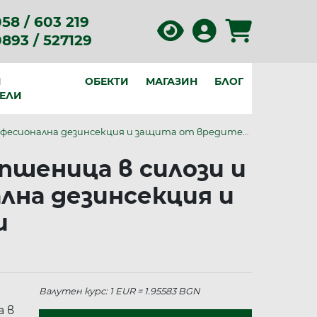
58 / 603 219
0893 / 527129
И
ОБЕКТИ
МАГАЗИН
БЛОГ
ЕЛИ
рофесионална дезинсекция и защита от вредители
пшеница в силози и
ална дезинсекция и
и
Валутен курс: 1 EUR = 1.95583 BGN
а в