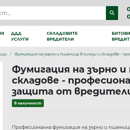
0
ИЯ
ДДД
СКЛАДОВИТЕ
БИТОВ
УСЛУГИ
ВРЕДИТЕЛИ
ВРЕДИТ
рици
Фумигация на зърно и пшеница в силози и складове - п
Фумигация на зърно и 
складове - професион
защита от вредител
в наличност
Професионална фумигация на зърно и пшениц