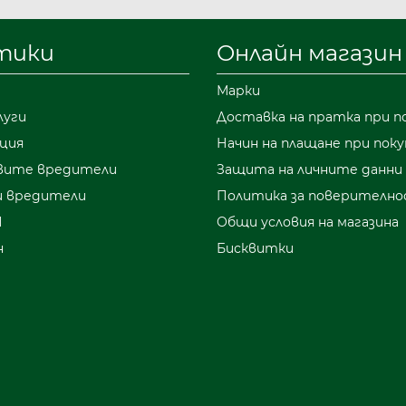
а за контакт на нашия сайт или да посетите н
тики
Онлайн магазин
Марки
луги
Доставка на пратка при п
ция
Начин на плащане при поку
вите вредители
Защита на личните данни
 вредители
Политика за поверителн
И
Общи условия на магазина
н
Бисквитки