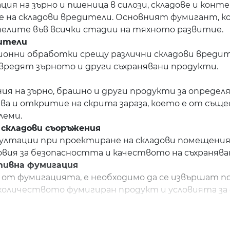
я на зърно и пшеница в силози, складове и конте
 на складови вредители. Основният фумигант, ко
телите във всички стадии на тяхното развитие.
дители
нни обработки срещу различни складови вредител
овредят зърното и други съхранявани продукти.
ия на зърно, брашно и други продукти за опреде
чва и откритие на скрита зараза, което е от съще
леми.
 складови съоръжения
лтации при проектиране на складови помещения и
ловия за безопасността и качеството на съхраняв
тивна фумигация
 от фумигацията, е необходимо да се извършат 
количеството фумигиран продукт и условията за 