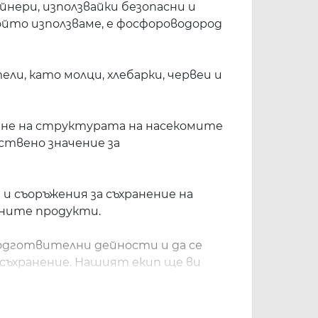
йнери, използвайки безопасни и
йто използваме, е фосфороводород
и, като молци, хлебарки, червеи и
ляне на структурата на насекомите
ствено значение за
 съоръжения за съхранение на
аните продукти.
подготвителни дейности и да се
съхранение. Нашият екип ще ви