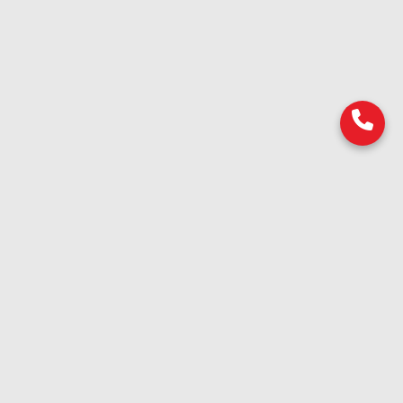
Продукти
Насекоми
Гризачи
Дезинфектанти
Инсектицидни лампи
Защитни средства
Други вредители
Пръскачки