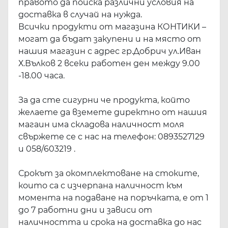
правото да поиска различни условия на
доставка в случай на нужда.
Всички продукти от магазина КОНТИКИ –
могат да бъдат закупени и на място от
нашия магазин с адрес гр.Добрич ул.Иван
Х.Вълков 2 всеки работен ден между 9.00
-18.00 часа.
За да сте сигурни че продукта, който
желаете да вземете директно от нашия
магаин има складова наличност моля
свържете се с нас на телефон: 0893527129
и 058/603219 .
Срокът за окомплектоване на стоките,
които са с изчерпана наличност към
момента на подаване на поръчката, е от 1
до 7 работни дни и зависи от
наличността и срока на доставка до нас