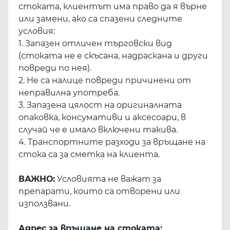
стоката, клиентът има право да я върне
или замени, ако са спазени следните
условия:
1. Запазен отличен търговски вид
(стоката не е скъсана, надраскана и други
повреди по нея).
2. Не са налице повреди причинени от
неправилна употреба.
3. Запазена цялост на оригиналната
опаковка, консумативи и аксесоари, в
случай че е имало включени такива.
4. Транспортните разходи за връщане на
стока са за сметка на клиента.
ВАЖНО:
Условията не важат за
препарати, които са отворени или
използвани.
Адрес за връщане на стоката: