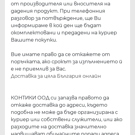
от производителя или вносителя на
дадения продукт. При телефонния
разговор за потвърждение, ще Ви
информираме в кой ден ще бъдат
окомплектовани и предадени на куриер
Вашите покупки.
Вие имате право да се откажете от
поръчката, ако срокът за изпълнението й
е не приемлив за Вас.
Доставка за
цяла
България
онлайн
КОНТИКИ ООД си запазва правото да
откаже доставка до адреси, където
подобна не може да бъде организирана с
куриер или собствени служители, или ако
разходите на доставка значително
надвишават обичайните поради адреса