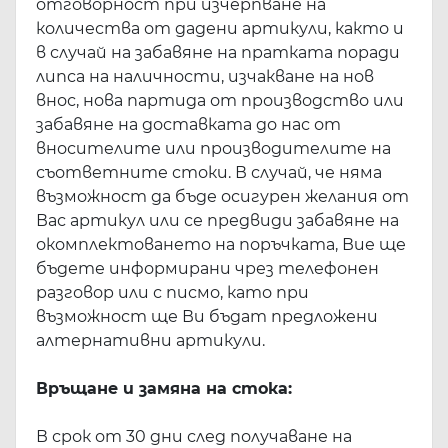
отговорност при изчерпване на
количества от дадени артикули, както и
в случай на забавяне на пратката поради
липса на наличности, изчакване на нов
внос, нова партида от производство или
забавяне на доставката до нас от
вносителите или производителите на
съответните стоки. В случай, че няма
възможност да бъде осигурен желания от
Вас артикул или се предвиди забавяне на
окомплектоването на поръчката, Вие ще
бъдете информирани чрез телефонен
разговор или с писмо, като при
възможност ще Ви бъдат предложени
алтернативни артикули.
Връщане и замяна на стока:
В срок от 30 дни след получаване на