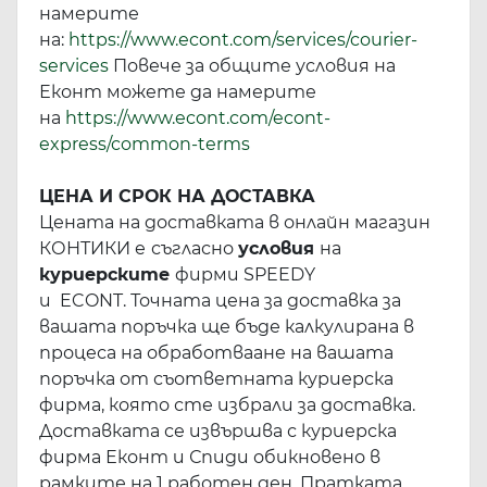
намерите
на:
https://www.econt.com/services/courier-
services
Повече за общите условия на
Еконт можете да намерите
на
https://www.econt.com/econt-
express/common-terms
ЦЕНА И СРОК НА ДОСТАВКА
Цената на доставката в онлайн магазин
КОНТИКИ е
съгласно
условия
на
куриерските
фирми SPEEDY
и ECONT. Точната цена за доставка за
вашата поръчка ще бъде калкулирана в
процеса на обработваане на вашата
поръчка от съответната куриерска
фирма, която сте избрали за доставка.
Доставката се извършва с куриерска
фирма Еконт и Спиди обикновено в
рамките на 1 работен ден. Пратката