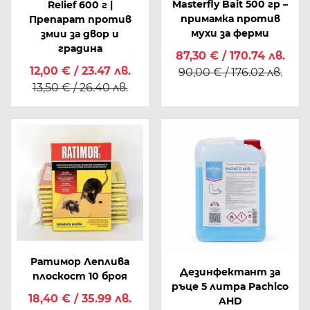
Masterfly Bait 500 гр –
Relief 600 г |
примамка против
Препарат против
мухи за ферми
змии за двор и
градина
87,30 € / 170.74 лв.
12,00 € / 23.47 лв.
90,00 € / 176.02 лв.
13,50 € / 26.40 лв.
Ратимор Леплива
Дезинфектант за
плоскост 10 броя
ръце 5 литра Pachico
18,40 € / 35.99 лв.
AHD