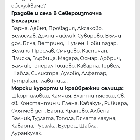
обслужваме?
Градове и села в Североизточна
България:
Варна, Девня, Провадия, Аксаково,
Белослав, Долни чифлик, Суворово, Вълчи
дол, Бяла, Ветрино, Шумен, Нови пазар,
Велики Преслав, Смядово, Каспичан,
Плиска, Върбица, Мадара, Осмар, Добрич,
Балчик, Генерал Тошево, Каварна, Тервел,
Шабла, Силистра, Дулово, Алфатар,
Тутракан, Главиница.
Морски курорти и крайбрежни селища:
Шкорпиловци, Камчия, Златни пясъци, Св.
св. Константин и Елена, Кабакум, Ривиера,
Слънчев ден, Варна, Кранево, Албена,
Балчик, Тузлата, Топола, Бялата лагуна,
Каварна, Русалка, Езерец, Шабла,
Дуранкулак.