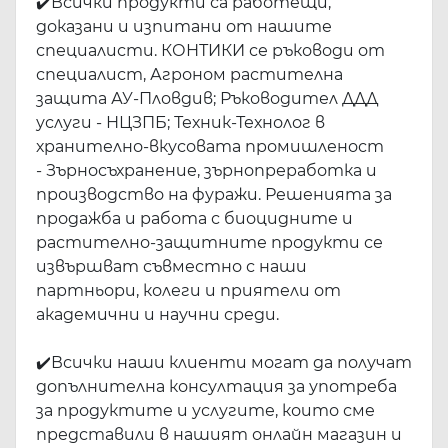
✔️
Всички продукти са работещи,
доказани и изпитани от нашите
специалисти. КОНТИКИ се ръководи от
специалист, Агроном растителна
защита АУ-Пловдив; Ръководител ДДД
услуги - НЦЗПБ; Техник-Технолог в
хранително-вкусовата промишленост
- Зърносъхранение, зърнопреработка и
производство на фуражи. Решенията за
продажба и работа с биоцидните и
растително-защитните продукти се
извършват съвместно с наши
партньори, колеги и приятели от
академични и научни среди.
✔️
Всички наши клиенти могат да получат
допълнителна консултация за употреба
за продуктите и услугите, които сме
представили в нашият онлайн магазин и