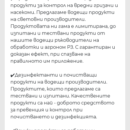
продукти за контрол на вредни гризачи и
насекоми. Предлагаме водещи продукти
на световни производители.
Продуктовата ни гама е лимитирана, до
изпитани и тествани продукти от
нашите водещи ръководители на
обработки и агроном РЗ. С гарантиран и
доказан ефект, при спазване на
правилното им приложение.
✔️
Дезинфектанти и почистващи
продукти на водещи производители.
Продуктите, които предлагаме са
тествани и изпитани. Качествените
продукти са най - доброто средството
за превенция и контрол при
почистването и дезинфекцията.