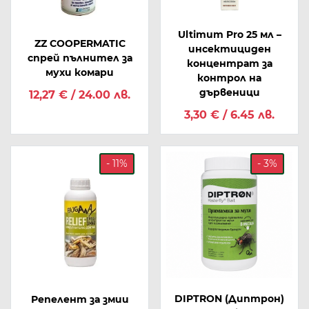
Ultimum Pro 25 мл –
ZZ COOPERMATIC
инсектициден
спрей пълнител за
концентрат за
мухи комари
контрол на
дървеници
12,27 € / 24.00 лв.
3,30 € / 6.45 лв.
- 11%
- 3%
DIPTRON (Диптрон)
Репелент за змии