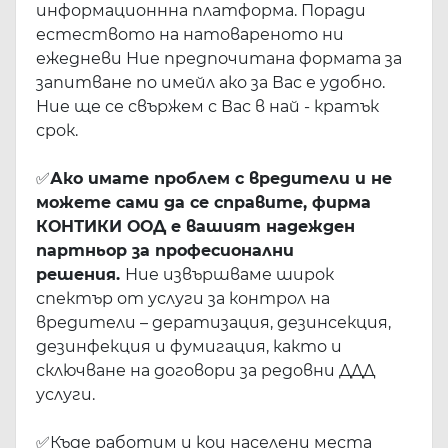
информационнна платформа. Поради
естеството на натовареното ни
ежедневи Ние предпочитана формата за
запитване по имейл ако за Вас е удобно.
Ние ще се свържем с Вас в най - кратък
срок.
✅
Ако имате проблем с вредители и не
можете сами да се справите, фирма
КОНТИКИ ООД е вашият надежден
партньор за професионални
решения.
Ние извършваме широк
спектър от услуги за контрол на
вредители – дератизация, дезинсекция,
дезинфекция и фумигация, както и
сключване на договори за редовни ДДД
услуги.
✅
Къде работим и кои населени места