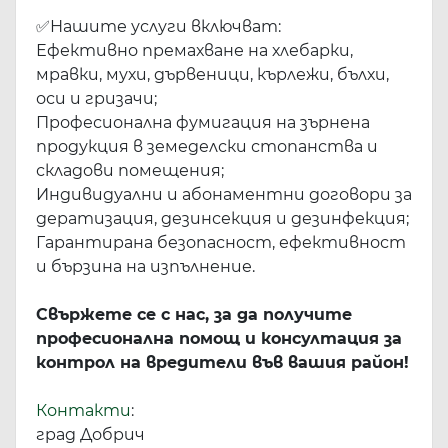
✅
Нашите услуги включват:
Ефективно премахване на хлебарки,
мравки, мухи, дървеници, кърлежи, бълхи,
оси и гризачи;
Професионална фумигация на зърнена
продукция в земеделски стопанства и
складови помещения;
Индивидуални и абонаментни договори за
дератизация, дезинсекция и дезинфекция;
Гарантирана безопасност, ефективност
и бързина на изпълнение.
Свържете се с нас, за да получите
професионална помощ и консултация за
контрол на вредители във вашия район!
Контакти
:
град Добрич