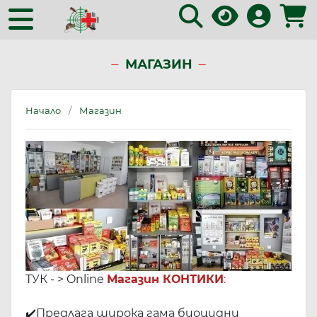
МАГАЗИН
Начало
Магазин
ТУК - > Online
Магазин КОНТИКИ
:
✔️
Предлага широка гама биоцидни