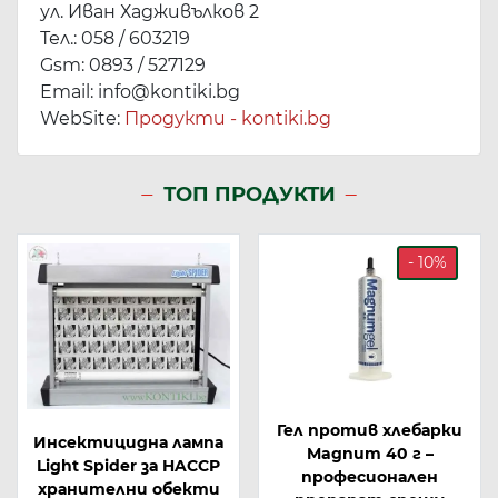
ул. Иван Хадживълков 2
Тел.: 058 / 603219
Gsm: 0893 / 527129
Email: info@kontiki.bg
WebSite:
Продукти - kontiki.bg
ТОП ПРОДУКТИ
- 10%
Гел против хлебарки
Инсектицидна лампа
Magnum 40 г –
Light Spider за HACCP
професионален
хранителни обекти