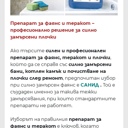
Препарат за фаянс и теракот –
професионално решение за силно
замърсени плочки
Ако търсите
силен и професионален
препарат за фаянс, теракот и плочки
,
който да се справя със
силно замърсени
бани, котлен камък и почистване на
плочки след ремонт
, предпочитан избор
при силно замърсен фаянс е
САНИД
.
Той е
създаден именно за такива тежки
замърсявания, при които стандартните
препарати не работят.
Изборът на правилния
препарат за
фаянс и теракот
е ключов, когато