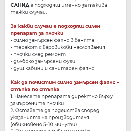
САНИД
е подходящ именно за такива
тежки случаи.
За какви случаи е подходящ силен
препарат за плочки
- силно замърсен фаянс в банята
- теракот с варовикови наслоявания
- плочки след ремонт
- дълбоко замърсени фуги
- душ кабини и санитарен фаянс
Как да почистим силно замърсен фаянс –
стъпка по стъпка
1. Нанесете препарата директно върху
замърсените плочки
2. Оставете да подейства според
указанията на производителя
(обикновено 5–10 минути)