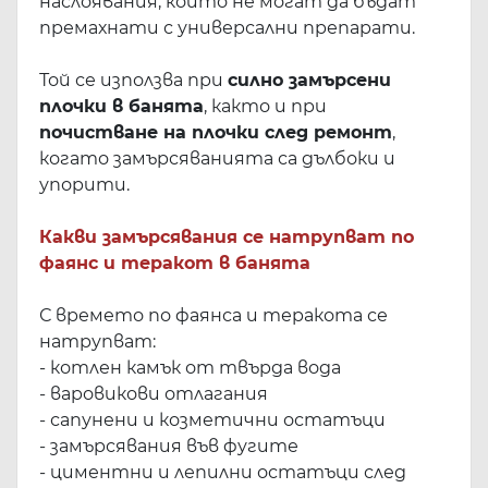
наслоявания, които не могат да бъдат
премахнати с универсални препарати.
Той се използва при
силно замърсени
плочки в банята
, както и при
почистване на плочки след ремонт
,
когато замърсяванията са дълбоки и
упорити.
Какви замърсявания се натрупват по
фаянс и теракот в банята
С времето по фаянса и теракота се
натрупват:
- котлен камък от твърда вода
- варовикови отлагания
- сапунени и козметични остатъци
- замърсявания във фугите
- циментни и лепилни остатъци след