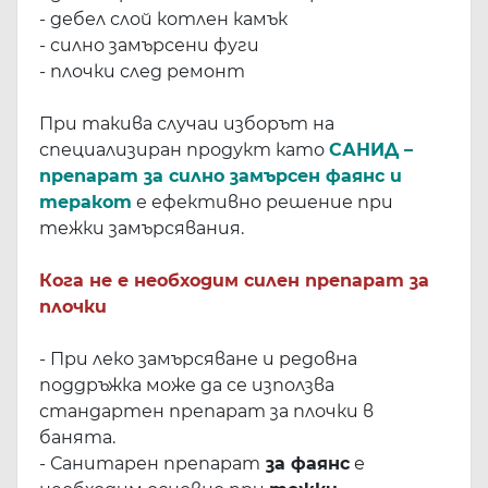
- дебел слой котлен камък
- силно замърсени фуги
- плочки след ремонт
При такива случаи изборът на
специализиран продукт като
САНИД –
препарат за силно замърсен фаянс и
теракот
е ефективно решение при
тежки замърсявания.
Кога не е необходим силен препарат за
плочки
- При леко замърсяване и редовна
поддръжка може да се използва
стандартен препарат за плочки в
банята.
- Санитарен препарат
за фаянс
е