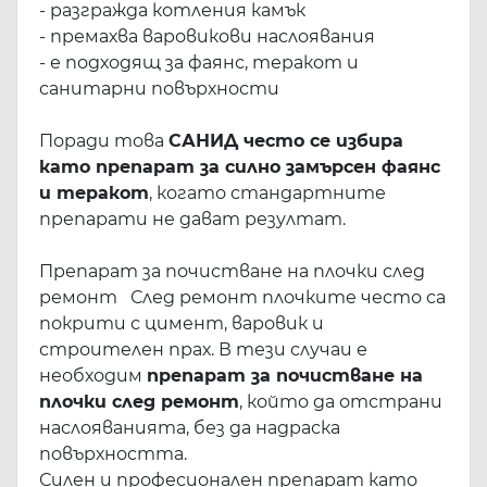
- разгражда котления камък
- премахва варовикови наслоявания
- е подходящ за фаянс, теракот и
санитарни повърхности
Поради това
САНИД често се избира
като препарат за силно замърсен фаянс
и теракот
, когато стандартните
препарати не дават резултат.
Препарат за почистване на плочки след
ремонт След ремонт плочките често са
покрити с цимент, варовик и
строителен прах. В тези случаи е
необходим
препарат за почистване на
плочки след ремонт
, който да отстрани
наслояванията, без да надраска
повърхността.
Силен и професионален препарат като