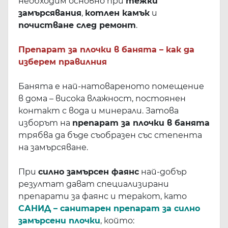
необходим основно при
тежки
замърсявания
,
котлен камък
и
почистване след ремонт
.
Препарат за плочки в банята – как да
изберем правилния
Банята е най-натовареното помещение
в дома – висока влажност, постоянен
контакт с вода и минерали. Затова
изборът на
препарат за плочки в банята
трябва да бъде съобразен със степента
на замърсяване.
При
силно замърсен фаянс
най-добър
резултат дават специализирани
препарати за фаянс и теракот, като
САНИД – санитарен препарат за силно
замърсени плочки
, който: