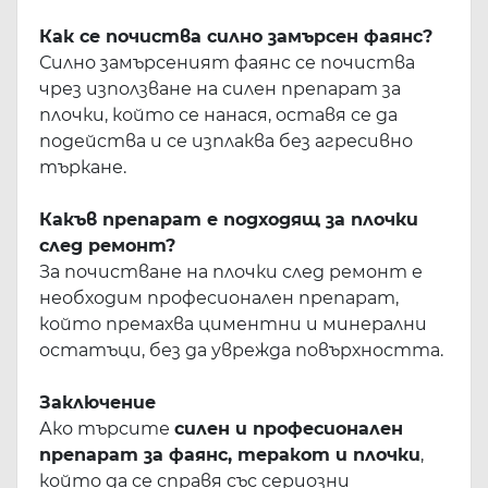
Как се почиства силно замърсен фаянс?
Силно замърсеният фаянс се почиства
чрез използване на силен препарат за
плочки, който се нанася, оставя се да
подейства и се изплаква без агресивно
търкане.
Какъв препарат е подходящ за плочки
след ремонт?
За почистване на плочки след ремонт е
необходим професионален препарат,
който премахва циментни и минерални
остатъци, без да уврежда повърхността.
Заключение
Ако търсите
силен и професионален
препарат за фаянс, теракот и плочки
,
който да се справя със сериозни