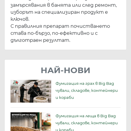
замърсявания в банята или след ремонт,
изборът на специализиран продукт е
ключов.
С правилния препарат почистването
става по-бързо, по-ефективно и с
дълготраен резултат.
НАЙ-НОВИ
Фумигация на грах в Big Bag
чували, складове, контейнери
и кораби
Фумигация на леща в Big Bag
чували, складове, контейнери
и кораби