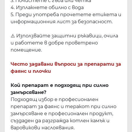
3. Почистете с гъба или четка
4. Изплакнете обилно с вода
5. Преди употреба прочетете етикета и
информационния лист за безопасност.
⚠️
Използвайте защитни ръкавици, очила
и работете в добре проветрено
помещение.
Често задавани въпроси за препарати за
фаянс и плочки
Кой препарат е подходящ при силно
замърсяване?
Подходящ избор е професионален
препарат за фаянс и теракот при силно
замърсяване е професионален продукт,
създаден да разгражда котлен камък и
варовикови наслоявания.