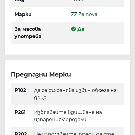
Марки
ZZ Zelnova
За масова
Да
употреба
Предпазни Мерки
P102
Да се съхранява извън обсега на
деца.
P261
Избягвайте вдишване на
изпарения/аерозоли.
P202
Не използвайте, преди да сте