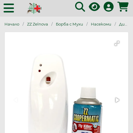
Начало
ZZ Zelnova
Борба с Мухи
Насекоми
Диспенсъри и пълнители против мухи