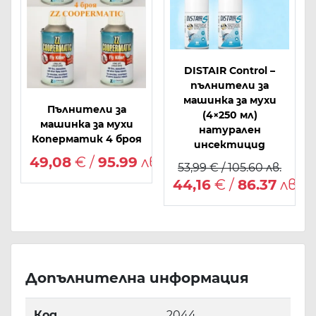
DISTAIR Control –
пълнители за
машинка за мухи
Пълнители за
(4×250 мл)
машинка за мухи
натурален
Коперматик 4 броя
инсектицид
49,08
€ /
95.99
лв.
53,99 € / 105.60 лв.
44,16
€ /
86.37
лв.
Допълнителна информация
Код
2044