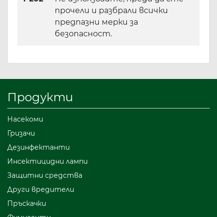
прочели и разбрали всички
предпазни мерки за
безопасност.
Продукти
Насекоми
Гризачи
Дезинфектанти
Инсектицидни лампи
Защитни средства
Други вредители
Пръскачки