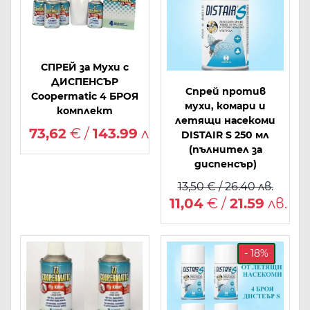
СПРЕЙ за Мухи с
ДИСПЕНСЪР
Спрей против
Coopermatic 4 БРОЯ
мухи, комари и
комплект
летящи насекоми
73,62
€ /
143.99
лв.
DISTAIR S 250 мл
(пълнител за
диспенсър)
13,50 € / 26.40 лв.
11,04
€ /
21.59
лв.
- 18%