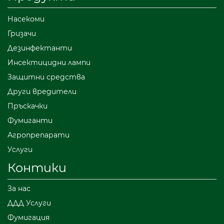
Насекоми
Гризачи
Дезинфектанти
Инсектицидни лампи
Защитни средства
Други вредители
Пръскачки
Фумиганти
Агропрепарати
Услуги
Контики
За нас
ДДД Услуги
Фумигация