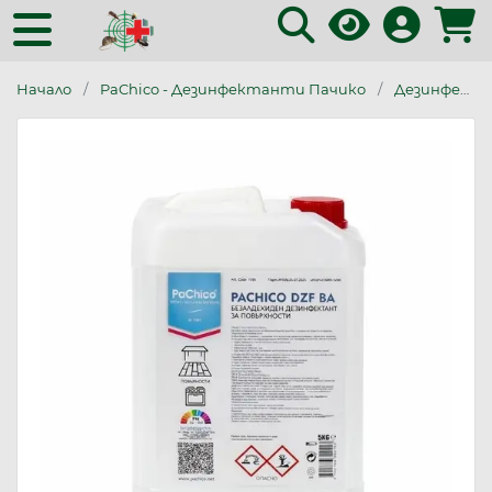
Начало
PaChico - Дезинфектанти Пачико
Дезинфектанти