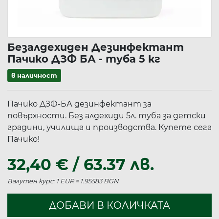
Безалдехиден Дезинфектант
Пачико ДЗФ БА - туба 5 кг
в наличност
Пачико ДЗФ-БА дезинфектант за
повърхности. Без алдехиди 5л. туба за детски
градини, училища и производства. Купете сега
Пачико!
32,40 € / 63.37 лв.
Валутен курс: 1 EUR = 1.95583 BGN
ДОБАВИ В КОЛИЧКАТА