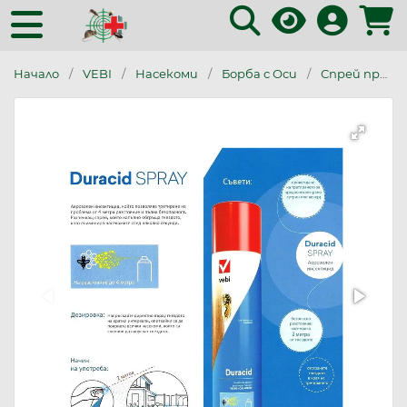
Начало
VEBI
Насекоми
Борба с Оси
Спрей против оси Duracid 750 ml | Ефективен препарат за гнезда на оси и стършели