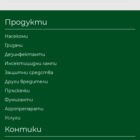
Продукти
Насекоми
Гризачи
Дезинфектанти
Инсектицидни лампи
Защитни средства
Други вредители
Пръскачки
Фумиганти
Агропрепарати
Услуги
Контики