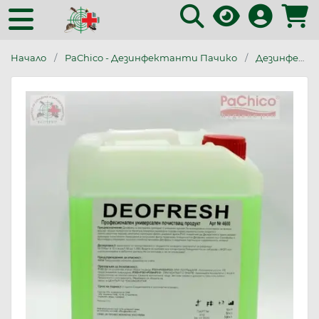
Начало
PaChico - Дезинфектанти Пачико
Дезинфектанти