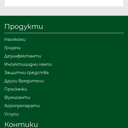
Продукти
Насекоми
Гризачи
Дезинфектанти
Инсектицидни лампи
Защитни средства
Други вредители
Пръскачки
Фумиганти
Агропрепарати
Услуги
Контики