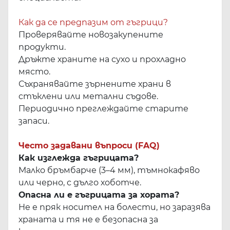
Как да се предпазим от гъгрици?
Проверявайте новозакупените
продукти.
Дръжте храните на сухо и прохладно
място.
Съхранявайте зърнените храни в
стъклени или метални съдове.
Периодично преглеждайте старите
запаси.
Често задавани въпроси (FAQ)
Как изглежда гъгрицата?
Малко бръмбарче (3–4 мм), тъмнокафяво
или черно, с дълго хоботче.
Опасна ли е гъгрицата за хората?
Не е пряк носител на болести, но заразява
храната и тя не е безопасна за