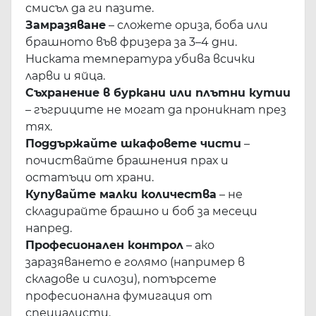
смисъл да ги пазите.
Замразяване
– сложете ориза, боба или
брашното във фризера за 3–4 дни.
Ниската температура убива всички
ларви и яйца.
Съхранение в буркани или плътни кутии
– гъгриците не могат да проникнат през
тях.
Поддържайте шкафовете чисти
–
почиствайте брашнения прах и
остатъци от храни.
Купувайте малки количества
– не
складирайте брашно и боб за месеци
напред.
Професионален контрол
– ако
заразяването е голямо (например в
складове и силози), потърсете
професионална фумигация от
специалисти.