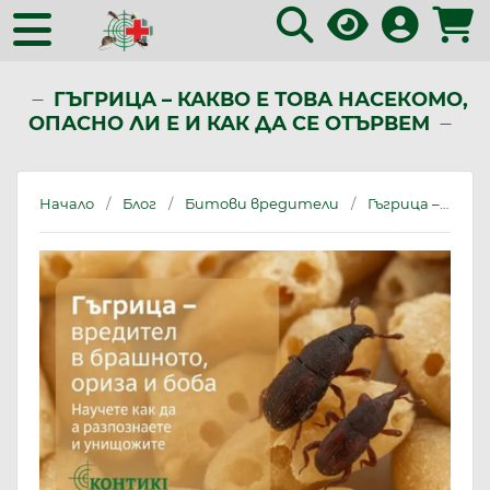
ГЪГРИЦА – КАКВО Е ТОВА НАСЕКОМО,
ОПАСНО ЛИ Е И КАК ДА СЕ ОТЪРВЕМ
Начало
Блог
Битови вредители
Гъгрица – какво е това насекомо, опасно ли е и как да се отървем