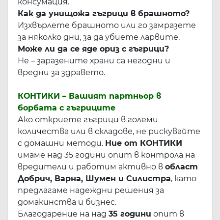
консумация.
Как да унищожа гъгрици в брашното?
Изхвърлете брашното или го замразете
за няколко дни, за да убиете ларвите.
Може ли да се яде ориз с гъгрици?
Не – заразените храни са негодни и
вредни за здравето.
КОНТИКИ – Вашият партньор в
борбата с гъгриците
Ако откриете гъгрици в големи
количества или в складове, не рискувайте
с домашни методи.
Ние от КОНТИКИ
имаме над 35 години опит в контрола на
вредители и работим активно в
област
Добрич, Варна, Шумен и Силистра
, като
предлагаме надеждни решения за
домакинства и бизнес.
Благодарение на над
35 години
опит в