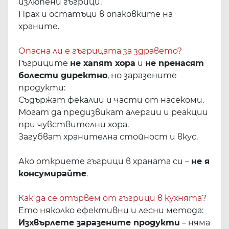
излюпени гъгрици.
Прах и остатъци в опаковките на
храните.
Опасна ли е гъгрицата за здравето?
Гъгриците
не хапят хора
и
не пренасят
болести директно
, но заразените
продукти:
Съдържат фекалии и части от насекоми.
Могат да предизвикат алергии и реакции
при чувствителни хора.
Загубват хранителна стойност и вкус.
Ако откриете гъгрици в храната си –
не я
консумирайте
.
Как да се отървем от гъгрици в кухнята?
Ето няколко ефективни и лесни метода:
Изхвърлете заразените продукти
– няма