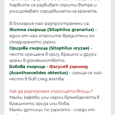
Ларвите се развиват скрити вътре и
унищожават сърцевината на храната.
В България най-разпространени са:
Житна гъгрица (Sitophilus granarius)
–
един от най-опасните вредители по
складираното зърно.
Оризова гъгрица (Sitophilus oryzae)
–
често срещана в ориз, брашно и други
храни в домакинството.
Бобова гъгрица -
Фасулев зърнояд
(Acanthoscelides obtectus)
– среща се най-
често в боб след жътва.
Как да разпознаем гъгрицата вкъщи?
Малки кафяви или черни бръмбарчета в
брашното, ориза или боба.
Малки дупчици по зърното – следи от