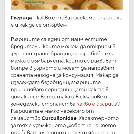
Гъгрица
– какво е това насекомо, опасно ли
е и как да се отървем
Гъгриците са едни от най-честите
вредители, които можем да открием в
зърнени храни, брашно, ориз и боб. Те са
малки бръмбарчета, които се развиват
вътре в зърното и могат да направят
храната негодна за консумация. Макар да
изглеждат безобидни, гъгриците
причиняват сериозни щети както в
домакинството, така и в складове и
земеделски стопанства.
Какво е гъгрица?
Гъгрицата е малко насекомо от
семейство
Curculionidae
. Характерното
за тях е удълженото „хоботче“, с което
пробиват зърното и снасят яйцата си.